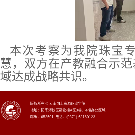
本次考察为我院珠宝
慧，双方在产教融合示范
域达成战略共识。
版权所有 © 云南国土资源职业学院
地址：阳宗海校区勘物楼A区3楼、4楼办公区域
邮编：652501 电话：(0871)-68160123