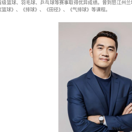
省级篮球、羽毛球、乒乓球等赛事取得优异成绩。曾到怒江州兰
《篮球》、《排球》、《田径》、《气排球》等课程。